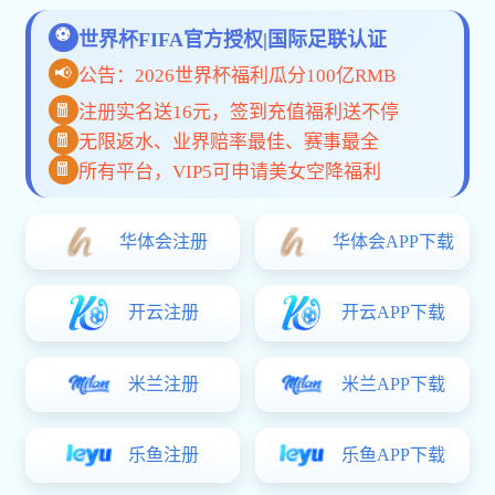
三、服务范围
我们提供包括实时比分、体育数据、赛事资讯等服务。具体
内容可能因运营策略进行相应调整。
四、用户行为规范
不得发布非法、敏感或有害内容
不得借助本平台从事任何形式的违法行为
不得利用技术手段破坏平台数据或干扰系统运行
五、知识产权
平台所有文字、图像、数据、设计等内容均属平台或合作方
合法所有，未经授权禁止任何形式的转载或使用。
六、服务终止
若用户违反平台规定或存在不当行为，米兰体育官网首页平
台有权中止其服务，恕不另行通知。