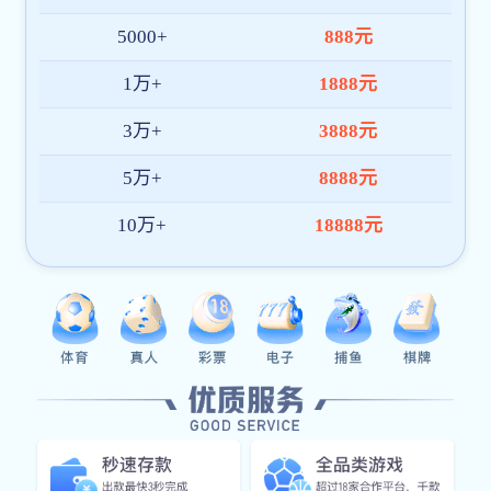
亚洲体育服务平台大奖
2022 年度综合类数字体育平台荣誉奖项，肯定平台服务能
力。