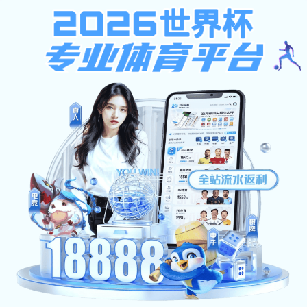
注册入口
用户协议
最近更新：2025年7月
一、协议说明
在您访问、注册或使用米兰体育官网首页平台所提供的任何
服务前，请仔细阅读本《用户协议》。使用平台即视为同意
全部条款。
二、用户注册与信息
用户需确保所提交的注册资料真实、准确。若发现信息虚假
或存在风险，米兰体育(中国)官方网站-MILANSPORTS平台
有权暂停或终止其账户。