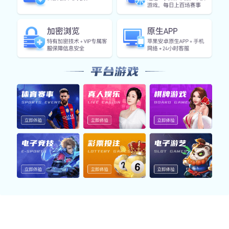
马赫雷斯所发表的意见可能会影响到裁判及联盟在未
来比赛中的决策。因此，他此举不仅反映了个人情
感，也显示出他对于整个足球生态系统的一种关切。
2、吉达国民俱乐部声明分析
吉达国民俱乐部之所以发表声明，是因为他们认为近
期裁判对于比赛的执法存在明显偏差。这样的不满并
非偶然，而是建立在多场比赛中相似情况累积而成的
结果。通过这种方式，他们希望能够引起足协和社会
的重视，从而改善现状。
声明中提到了具体案例，对某些关键时刻裁判做出的
决定进行了详细列举，以便公众理解他们的不满来
源。这种以事实为基础的方法，使得相关论点更具说
服力，同时也容易引起共鸣。